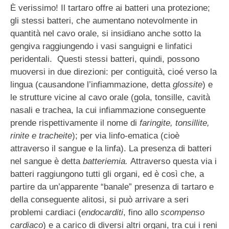
È verissimo! Il tartaro offre ai batteri una protezione;
gli stessi batteri, che aumentano notevolmente in
quantità nel cavo orale, si insidiano anche sotto la
gengiva raggiungendo i vasi sanguigni e linfatici
peridentali. Questi stessi batteri, quindi, possono
muoversi in due direzioni: per contiguità, cioé verso la
lingua (causandone l’infiammazione, detta
glossite
) e
le strutture vicine al cavo orale (gola, tonsille, cavità
nasali e trachea, la cui infiammazione conseguente
prende rispettivamente il nome di
faringite, tonsillite,
rinite e tracheite
); per via linfo-ematica (cioè
attraverso il sangue e la linfa). La presenza di batteri
nel sangue è detta
batteriemia.
Attraverso questa via i
batteri raggiungono tutti gli organi, ed è così che, a
partire da un’apparente “banale” presenza di tartaro e
della conseguente alitosi, si può arrivare a seri
problemi cardiaci (
endocarditi
, fino allo
scompenso
cardiaco
) e a carico di diversi altri organi, tra cui i reni